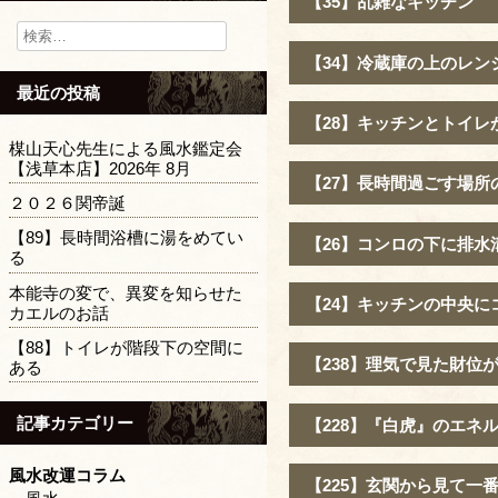
【35】乱雑なキッチン
検
索:
【34】冷蔵庫の上のレン
最近の投稿
【28】キッチンとトイレ
楳山天心先生による風水鑑定会
【浅草本店】2026年 8月
【27】長時間過ごす場
２０２６関帝誕
【89】長時間浴槽に湯をめてい
【26】コンロの下に排水
る
本能寺の変で、異変を知らせた
【24】キッチンの中央に
カエルのお話
【88】トイレが階段下の空間に
【238】理気で見た財位
ある
記事カテゴリー
【228】『白虎』のエネ
風水改運コラム
【225】玄関から見て一