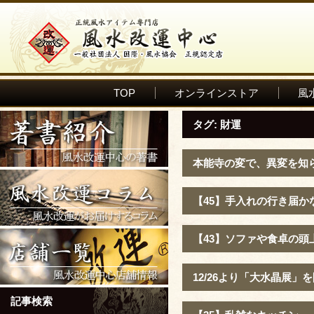
TOP
オンラインストア
風
タグ:
財運
本能寺の変で、異変を知
【45】手入れの行き届か
【43】ソファや食卓の頭
12/26より「大水晶展」
記事検索