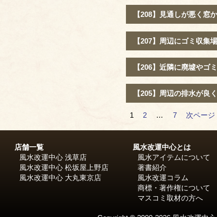
【208】見通しが悪く窓
【207】周辺にゴミ収集
【206】近隣に廃墟やゴ
【205】周辺の排水が良
1
2
…
7
次ページ
投
稿
店舗一覧
風水改運中心とは
風水改運中心 浅草店
風水アイテムについて
の
風水改運中心 松坂屋上野店
著書紹介
風水改運中心 大丸東京店
風水改運コラム
ペ
商標・著作権について
マスコミ取材の方へ
ー