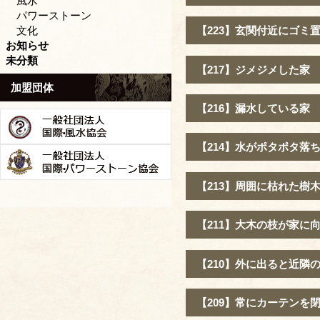
風水
パワーストーン
文化
【223】玄関付近にゴミ
お知らせ
未分類
【217】ジメジメした家
加盟団体
【216】漏水している家
【214】水がポタポタ落
【213】周囲に枯れた樹
【211】大木の枝が家に
【210】外に出ると近隣
【209】常にカーテンを