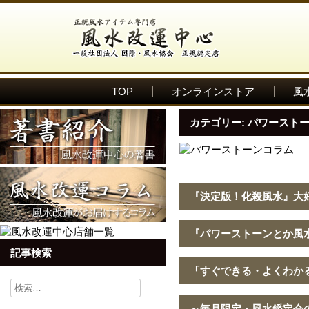
TOP
オンラインストア
風
カテゴリー:
パワースト
『決定版！化殺風水』大
『パワーストーンとか風
記事検索
「すぐできる・よくわかる
検
索:
～毎月限定・風水鑑定会