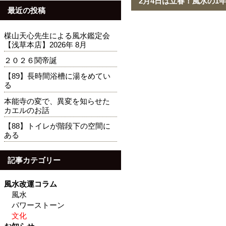
2月4日は立春！風水の1
最近の投稿
楳山天心先生による風水鑑定会
【浅草本店】2026年 8月
２０２６関帝誕
【89】長時間浴槽に湯をめてい
る
本能寺の変で、異変を知らせた
カエルのお話
【88】トイレが階段下の空間に
ある
記事カテゴリー
風水改運コラム
風水
パワーストーン
文化