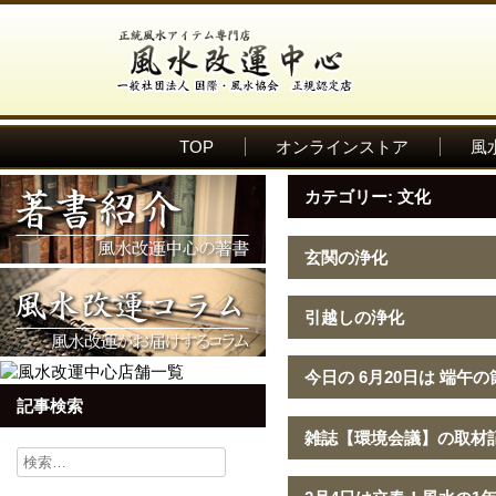
TOP
オンラインストア
風
カテゴリー:
文化
玄関の浄化
引越しの浄化
今日の 6月20日は 端午
記事検索
雑誌【環境会議】の取材
検
索: