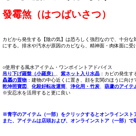
發霉煞（はつばいさつ）
カビから発生する【陰の気】は恐ろしく強烈なので、十分な
にする。排水や汚水が原因のカビなら、精神面・肉体面に受
○使用する風水アイテム・ワンポイントアドバイス
吊り下げ羅盤（小羅庚）
、
紫ネット入り水晶
：カビの発生す
贔屭の置物
：建物の中心近くに置き、顔を玄関のほうに向け
乾坤照寶図
、
化殺好転改運筒
、
浄化用・竹炭
、
葫蘆のアイテ
※安忍水を活用すると更に良い
※
青字のアイテム（一部）をクリックするとオンラインスト
また、アイテムは店頭および、オンラインストア（一部）で