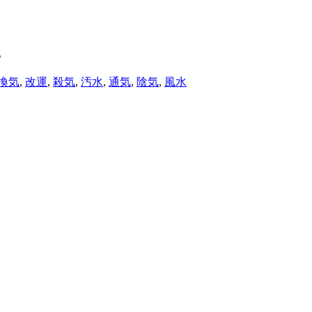
。
換気
,
改運
,
殺気
,
汚水
,
通気
,
陰気
,
風水