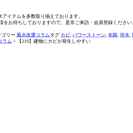
水アイテムを多数取り揃えております。
様をお待ちしておりますので、是非ご来訪・会員登録ください
テゴリー
風水改運コラム
タグ
カビ
,
パワーストーン
,
化殺
,
排水
,
コラム
>
【219】建物にカビが発生しやすい