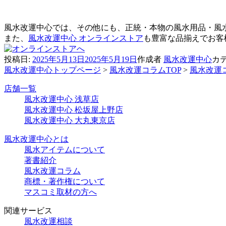
風水改運中心では、その他にも、正統・本物の風水用品・風
また、
風水改運中心 オンラインストア
も豊富な品揃えでお客
投稿日:
2025年5月13日
2025年5月19日
作成者
風水改運中心
カ
風水改運中心トップページ
>
風水改運コラムTOP
>
風水改運
店舗一覧
風水改運中心 浅草店
風水改運中心 松坂屋上野店
風水改運中心 大丸東京店
風水改運中心とは
風水アイテムについて
著書紹介
風水改運コラム
商標・著作権について
マスコミ取材の方へ
関連サービス
風水改運相談