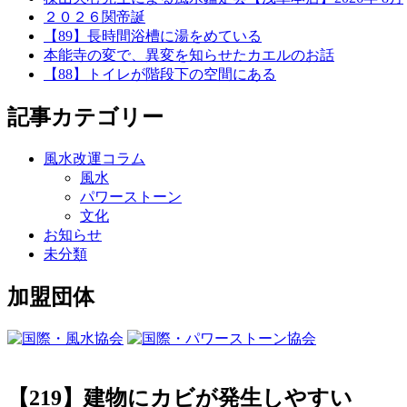
２０２６関帝誕
【89】長時間浴槽に湯をめている
本能寺の変で、異変を知らせたカエルのお話
【88】トイレが階段下の空間にある
記事カテゴリー
風水改運コラム
風水
パワーストーン
文化
お知らせ
未分類
加盟団体
【219】建物にカビが発生しやすい