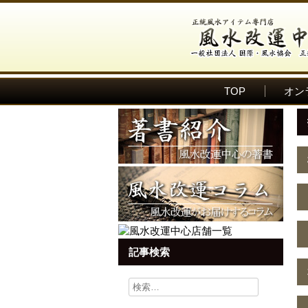
TOP
オン
記事検索
検
索: