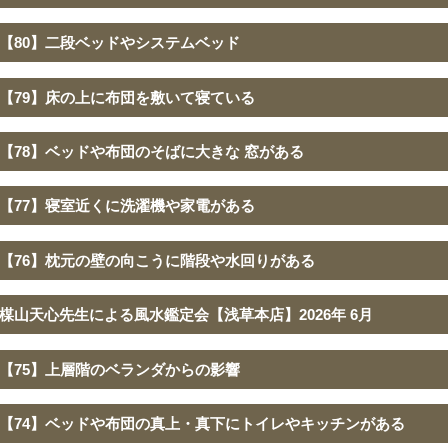
【80】二段ベッドやシステムベッド
【79】床の上に布団を敷いて寝ている
【78】ベッドや布団のそばに大きな 窓がある
【77】寝室近くに洗濯機や家電がある
【76】枕元の壁の向こうに階段や水回りがある
楳山天心先生による風水鑑定会【浅草本店】2026年 6月
【75】上層階のベランダからの影響
【74】ベッドや布団の真上・真下にトイレやキッチンがある