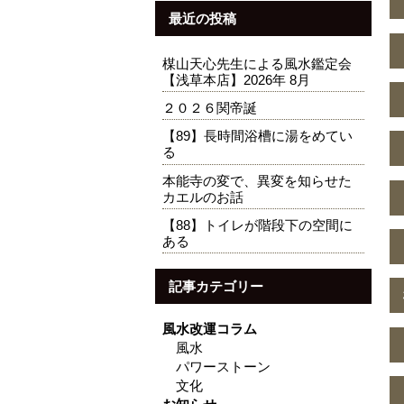
最近の投稿
楳山天心先生による風水鑑定会
【浅草本店】2026年 8月
２０２６関帝誕
【89】長時間浴槽に湯をめてい
る
本能寺の変で、異変を知らせた
カエルのお話
【88】トイレが階段下の空間に
ある
記事カテゴリー
風水改運コラム
風水
パワーストーン
文化