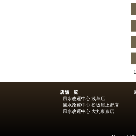
1
投
稿
店舗一覧
風水改運中心 浅草店
の
風水改運中心 松坂屋上野店
風水改運中心 大丸東京店
ペ
ー