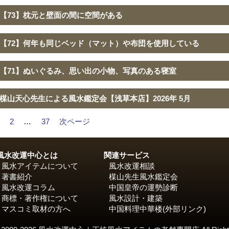
【73】枕元と壁面の間に空間がある
【72】何年も同じベッド（マット）や布団を使用している
【71】ぬいぐるみ、思い出の小物、写真のある寝室
楳山天心先生による風水鑑定会【浅草本店】2026年 5月
2
…
37
次ページ
風水改運中心とは
関連サービス
風水アイテムについて
風水改運相談
著書紹介
楳山先生風水鑑定会
風水改運コラム
中国皇帝の運勢診断
商標・著作権について
風水設計・建築
マスコミ取材の方へ
中国料理中華楼
(外部リンク)