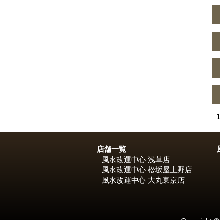
1
投
稿
店舗一覧
風水改運中心 浅草店
の
風水改運中心 松坂屋上野店
風水改運中心 大丸東京店
ペ
ー