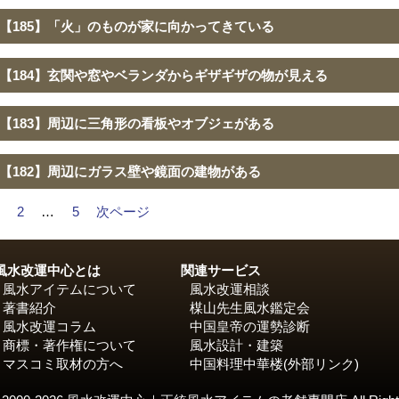
【185】「火」のものが家に向かってきている
【184】玄関や窓やベランダからギザギザの物が見える
【183】周辺に三角形の看板やオブジェがある
【182】周辺にガラス壁や鏡面の建物がある
2
…
5
次ページ
風水改運中心とは
関連サービス
風水アイテムについて
風水改運相談
著書紹介
楳山先生風水鑑定会
風水改運コラム
中国皇帝の運勢診断
商標・著作権について
風水設計・建築
マスコミ取材の方へ
中国料理中華楼
(外部リンク)