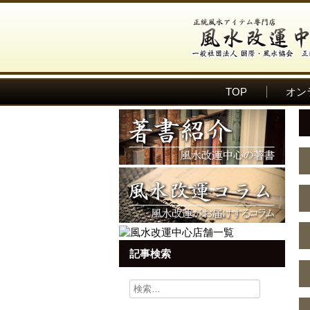
TOP
オン
記事検索
検
索: