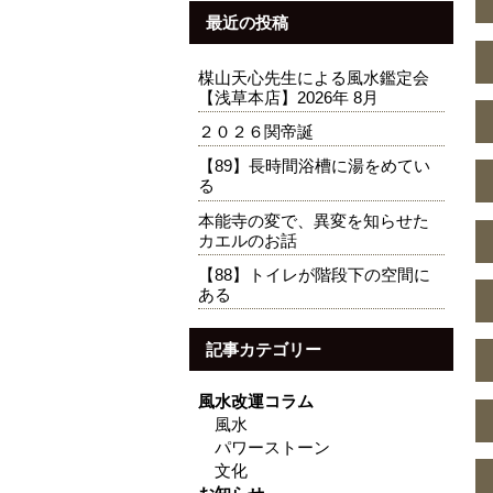
最近の投稿
楳山天心先生による風水鑑定会
【浅草本店】2026年 8月
２０２６関帝誕
【89】長時間浴槽に湯をめてい
る
本能寺の変で、異変を知らせた
カエルのお話
【88】トイレが階段下の空間に
ある
記事カテゴリー
風水改運コラム
風水
パワーストーン
文化