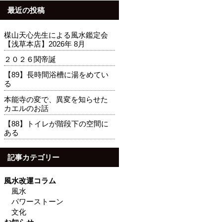
最近の投稿
楳山天心先生による風水鑑定会
【浅草本店】2026年 8月
２０２６関帝誕
【89】長時間浴槽に湯をめてい
る
本能寺の変で、異変を知らせた
カエルのお話
【88】トイレが階段下の空間に
ある
記事カテゴリー
風水改運コラム
風水
パワーストーン
文化