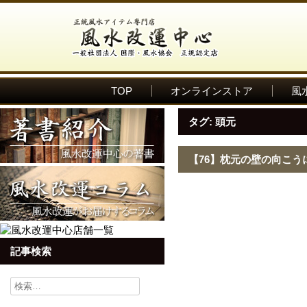
TOP
オンラインストア
風
タグ:
頭元
【76】枕元の壁の向こう
記事検索
検
索: