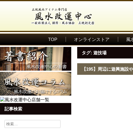
TOP
オンラインストア
風
タグ:
遊技場
【195】周辺に遊興施設
記事検索
検
索: