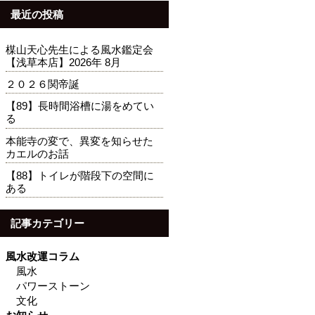
最近の投稿
楳山天心先生による風水鑑定会
【浅草本店】2026年 8月
２０２６関帝誕
【89】長時間浴槽に湯をめてい
る
本能寺の変で、異変を知らせた
カエルのお話
【88】トイレが階段下の空間に
ある
記事カテゴリー
風水改運コラム
風水
パワーストーン
文化