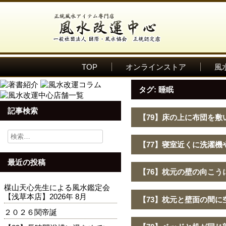
TOP
オンラインストア
風
タグ:
睡眠
記事検索
【79】床の上に布団を敷
検
索:
【77】寝室近くに洗濯機
最近の投稿
【76】枕元の壁の向こう
楳山天心先生による風水鑑定会
【浅草本店】2026年 8月
【73】枕元と壁面の間に
２０２６関帝誕