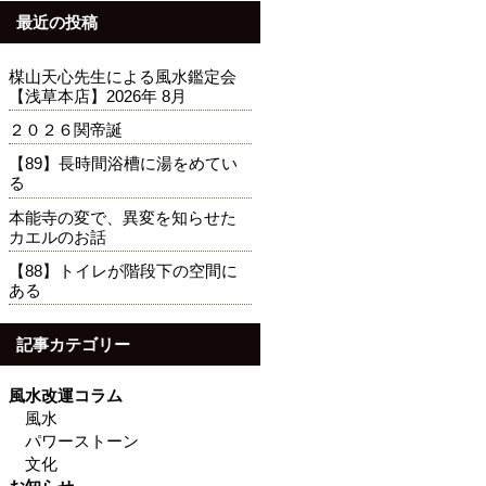
最近の投稿
楳山天心先生による風水鑑定会
【浅草本店】2026年 8月
２０２６関帝誕
【89】長時間浴槽に湯をめてい
る
本能寺の変で、異変を知らせた
カエルのお話
【88】トイレが階段下の空間に
ある
記事カテゴリー
風水改運コラム
風水
パワーストーン
文化