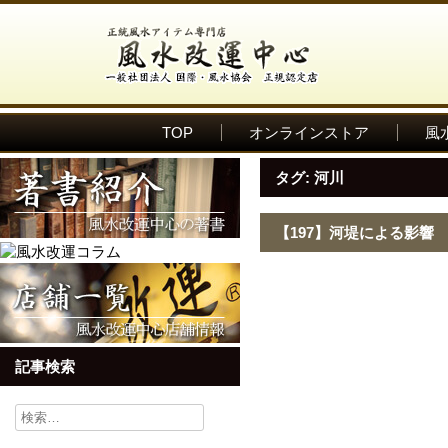
TOP
オンラインストア
風
タグ:
河川
【197】河堤による影響
記事検索
検
索: