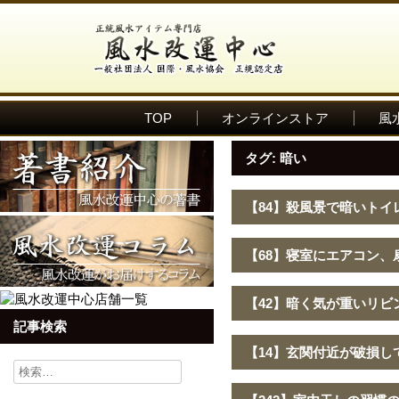
TOP
オンラインストア
風
タグ:
暗い
【84】殺風景で暗いトイ
【68】寝室にエアコン
【42】暗く気が重いリビ
記事検索
【14】玄関付近が破損し
検
索: