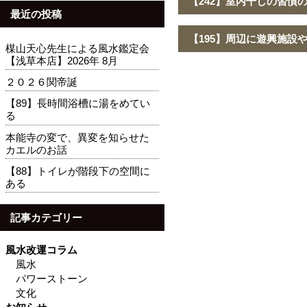
【242】室内干しの習慣
最近の投稿
【195】周辺に遊興施設
楳山天心先生による風水鑑定会
【浅草本店】2026年 8月
２０２６関帝誕
【89】長時間浴槽に湯をめてい
る
本能寺の変で、異変を知らせた
カエルのお話
【88】トイレが階段下の空間に
ある
記事カテゴリー
風水改運コラム
風水
パワーストーン
文化