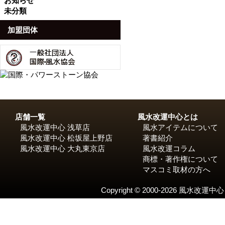
お知らせ
未分類
加盟団体
店舗一覧
風水改運中心とは
風水改運中心 浅草店
風水アイテムについて
風水改運中心 松坂屋上野店
著書紹介
風水改運中心 大丸東京店
風水改運コラム
商標・著作権について
マスコミ取材の方へ
Copyright © 2000-2026 風水改運