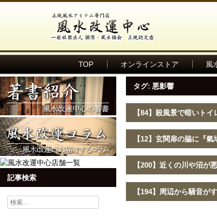
TOP
オンラインストア
風
タグ:
悪影響
【84】殺風景で暗いトイ
【12】玄関扉の脇に『
【200】近くの川や沼が
記事検索
【194】周辺から騒音が
検
索: