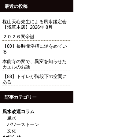
最近の投稿
楳山天心先生による風水鑑定会
【浅草本店】2026年 8月
２０２６関帝誕
【89】長時間浴槽に湯をめてい
る
本能寺の変で、異変を知らせた
カエルのお話
【88】トイレが階段下の空間に
ある
記事カテゴリー
風水改運コラム
風水
パワーストーン
文化