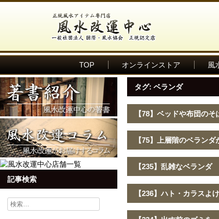
TOP
オンラインストア
風
タグ:
ベランダ
【78】ベッドや布団のそ
【75】上層階のベランダ
【235】乱雑なベランダ
記事検索
【236】ハト・カラスよ
検
索: