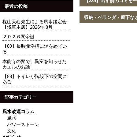
【234】出す前のゴミを
最近の投稿
収納・ベランダ・廊下な
楳山天心先生による風水鑑定会
【浅草本店】2026年 8月
２０２６関帝誕
【89】長時間浴槽に湯をめてい
る
本能寺の変で、異変を知らせた
カエルのお話
【88】トイレが階段下の空間に
ある
記事カテゴリー
風水改運コラム
風水
パワーストーン
文化