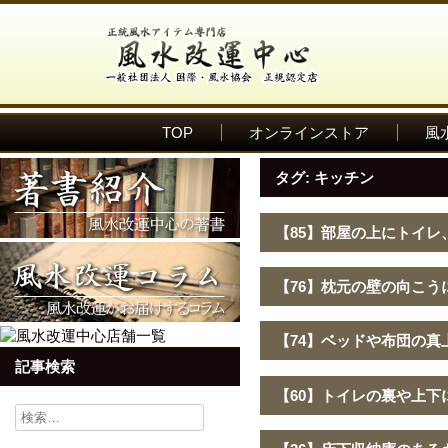
TOP
オンラインストア
風
タグ:
キッチン
【85】部屋の上にトイレ
【76】枕元の壁の向こう
【74】ベッドや布団の
記事検索
【60】トイレの裏や上下
検
索: