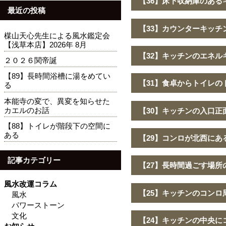
【36】床下収納庫のある
最近の投稿
【33】カウンターキッチ
楳山天心先生による風水鑑定会
【浅草本店】2026年 8月
【32】キッチンのエネル
２０２６関帝誕
【89】長時間浴槽に湯をめてい
【31】食卓からトイレの
る
本能寺の変で、異変を知らせた
カエルのお話
【30】キッチンの入口正
【88】トイレが階段下の空間に
ある
【29】コンロが北西にあ
記事カテゴリー
【27】長時間過ごす場
風水改運コラム
【25】キッチンのコンロ
風水
パワーストーン
文化
【24】キッチンの中央に