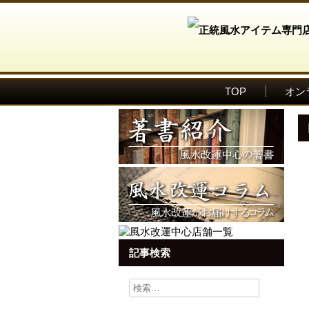
TOP
オン
記事検索
検
索: