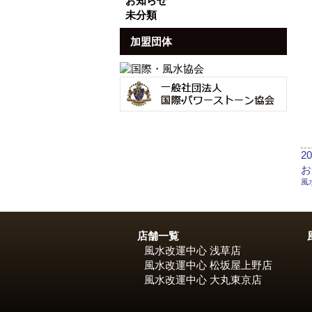
お知らせ
未分類
加盟団体
投
2
稿
カ
お
日
テ
風
ゴ
リ
ー
店舗一覧
風水改運中心 浅草店
風水改運中心 松坂屋上野店
風水改運中心 大丸東京店