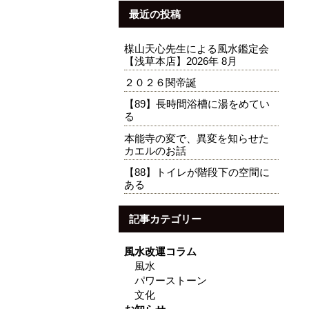
最近の投稿
楳山天心先生による風水鑑定会
【浅草本店】2026年 8月
２０２６関帝誕
【89】長時間浴槽に湯をめてい
る
本能寺の変で、異変を知らせた
カエルのお話
【88】トイレが階段下の空間に
ある
記事カテゴリー
風水改運コラム
風水
パワーストーン
文化