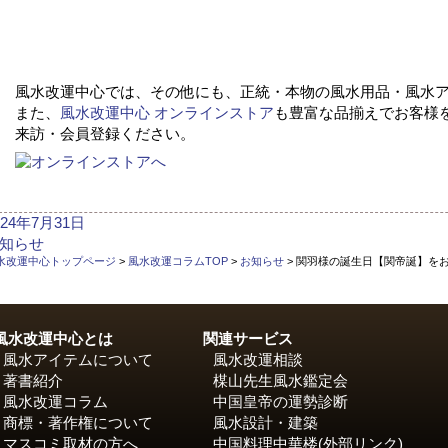
風水改運中心では、その他にも、正統・本物の風水用品・風水
また、
風水改運中心 オンラインストア
も豊富な品揃えでお客様
来訪・会員登録ください。
024年7月31日
知らせ
:
水改運中心トップページ
>
風水改運コラムTOP
>
お知らせ
>
関羽様の誕生日【関帝誕】を
風水改運中心とは
関連サービス
風水アイテムについて
風水改運相談
著書紹介
楳山先生風水鑑定会
風水改運コラム
中国皇帝の運勢診断
商標・著作権について
風水設計・建築
マスコミ取材の方へ
中国料理中華楼
(外部リンク)