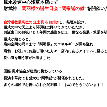
風水改運中心浅草本店にて
財武神
関羽様の誕生日会 “関帝誕の儀”
を開催い
台湾道教最高位の 道士長 をお招き
し、祭壇を設け、
儀式の中で天上より関羽様に降りてきていただき、
お誕生日のお祝いと１年間の感謝を伝え、更なる発展・繁栄を
儀式が始まると、
店内空間の隅々まで『関羽様』のエネルギーが満ち溢れ、
店舗・お祝いにお越し頂いた方々・店内にあるアイテムに至る
良い気を纏う事が出来ました！
国際·風水協会が建築に携わっている
横浜中華街でも盛大な“関帝誕”が開催されました。
多くの場所でお祝いされた関羽様！ おめでとうございます！