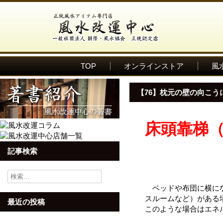
TOP
オンラインストア
風
【76】枕元の壁の向こう
床頭靠梯
記事検索
検
索:
ベッドや布団に横に
スルームなど）がある
最近の投稿
このような場合はエネ