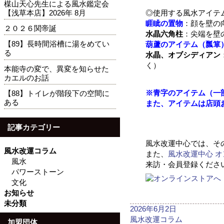
楳山天心先生による風水鑑定会
【浅草本店】2026年 8月
◎使用する風水アイテ
睚眦の置物
：顔を壁の
２０２６関帝誕
水晶六角柱
：尖端を壁
【89】長時間浴槽に湯をめてい
葫蘆のアイテム（瓢箪
る
水晶、オブシディアン
く）
本能寺の変で、異変を知らせた
カエルのお話
※
青字のアイテム（一
【88】トイレが階段下の空間に
ある
また、アイテムは店頭
記事カテゴリー
風水改運中心では、そ
風水改運コラム
また、
風水改運中心 
風水
来訪・会員登録くださ
パワーストーン
文化
お知らせ
未分類
投
2026年6月2日
稿
カ
風水改運コラム
加盟団体