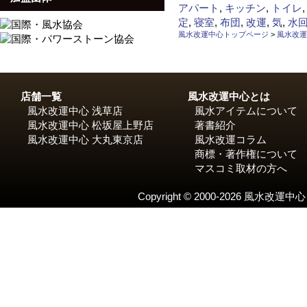
日:
テ
タ
アパート
,
キッチン
,
トイレ
ゴ
グ
定
,
寝室
,
布団
,
改運
,
気
,
水
リ
風水改運中心トップページ
>
風水改運
ー
店舗一覧
風水改運中心とは
風水改運中心 浅草店
風水アイテムについて
風水改運中心 松坂屋上野店
著書紹介
風水改運中心 大丸東京店
風水改運コラム
商標・著作権について
マスコミ取材の方へ
Copyright © 2000-2026 風水改運