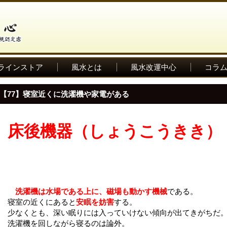
ラインストア
風水とは
風水改運中心
コラ
【77】寝室近くに洗濯機や家電がある
床後機器（しょうこうきき）
洗濯機は水場である上に、磁場も動かす機械
である。
寝室の近くにあると
安眠を妨害
する。
少なくとも、深い眠りには入っていけない傾向が出てきがちだ
洗濯機を回しながら寝るのは論外。