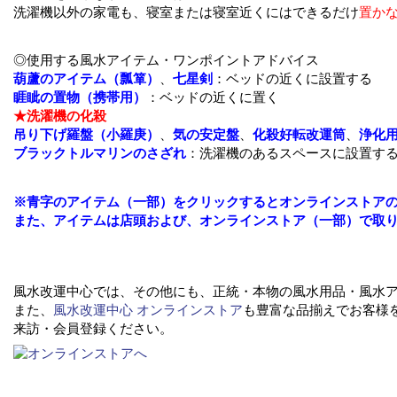
洗濯機以外の家電も、寝室または寝室近くにはできるだけ
置か
◎使用する風水アイテム・ワンポイントアドバイス
葫蘆のアイテム（瓢箪）
、
七星剣
：ベッドの近くに設置する
睚眦の置物（携帯用）
：ベッドの近くに置く
★洗濯機の化殺
吊り下げ羅盤（小羅庚）
、
気の安定盤
、
化殺好転改運筒
、
浄化
ブラックトルマリンのさざれ
：洗濯機のあるスペースに設置す
※
青字のアイテム（一部）をクリックするとオンラインストア
また、アイテムは店頭および、オンラインストア（一部）で取
風水改運中心では、その他にも、正統・本物の風水用品・風水
また、
風水改運中心 オンラインストア
も豊富な品揃えでお客様
来訪・会員登録ください。