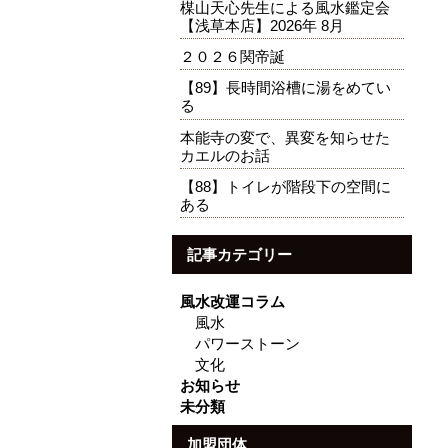
楳山天心先生による風水鑑定会
【浅草本店】2026年 8月
２０２６関帝誕
【89】長時間浴槽に湯をめてい
る
本能寺の変で、異変を知らせた
カエルのお話
【88】トイレが階段下の空間に
ある
記事カテゴリー
風水改運コラム
風水
パワーストーン
文化
お知らせ
未分類
加盟団体