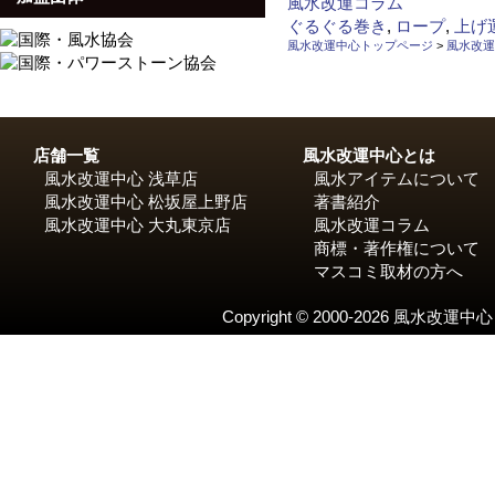
稿
カ
風水改運コラム
日:
テ
タ
ぐるぐる巻き
,
ロープ
,
上げ
ゴ
グ
風水改運中心トップページ
>
風水改運
リ
ー
店舗一覧
風水改運中心とは
風水改運中心 浅草店
風水アイテムについて
風水改運中心 松坂屋上野店
著書紹介
風水改運中心 大丸東京店
風水改運コラム
商標・著作権について
マスコミ取材の方へ
Copyright © 2000-2026 風水改運