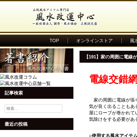
TOP
オンラインストア
風
【191】家の周囲に電線
電線交錯
記事検索
家の周囲に電線が張り
気が良く出ることもあ
検
索:
屋にロープが巻かれて
気除けをする必要があ
最近の投稿
○使用する風水アイテ