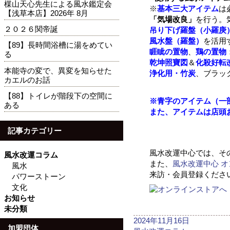
楳山天心先生による風水鑑定会
※
基本三大アイテム
は
【浅草本店】2026年 8月
「気場改良」
を行う。
２０２６関帝誕
吊り下げ羅盤（小羅庚
風水盤（羅盤）
を活用
【89】長時間浴槽に湯をめてい
睚眦の置物
、
鶏の置物
る
乾坤照寶図
＆
化殺好転
本能寺の変で、異変を知らせた
浄化用・竹炭
、ブラッ
カエルのお話
【88】トイレが階段下の空間に
※
青字のアイテム（一
ある
また、アイテムは店頭
記事カテゴリー
風水改運中心では、そ
風水改運コラム
また、
風水改運中心 
風水
来訪・会員登録くださ
パワーストーン
文化
お知らせ
未分類
投
2024年11月16日
加盟団体