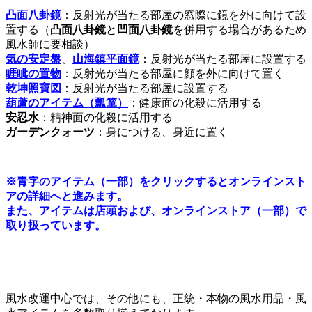
凸面八卦鏡
：反射光が当たる部屋の窓際に鏡を外に向けて設
置する（
凸面八卦鏡
と
凹面八卦鏡
を併用する場合があるため
風水師に要相談）
気の安定盤
、
山海鎮平面鏡
：反射光が当たる部屋に設置する
睚眦の置物
：反射光が当たる部屋に顔を外に向けて置く
乾坤照寶図
：反射光が当たる部屋に設置する
葫蘆のアイテム（瓢箪）
：健康面の化殺に活用する
安忍水
：精神面の化殺に活用する
ガーデンクォーツ
：身につける、身近に置く
※
青字のアイテム（一部）をクリックするとオンラインスト
アの詳細へと進みます。
また、アイテムは店頭および、オンラインストア（一部）で
取り扱っています。
風水改運中心では、その他にも、正統・本物の風水用品・風