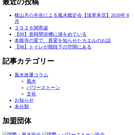
最近の投稿
楳山天心先生による風水鑑定会【浅草本店】2026年 8
月
２０２６関帝誕
【89】長時間浴槽に湯をめている
本能寺の変で、異変を知らせたカエルのお話
【88】トイレが階段下の空間にある
記事カテゴリー
風水改運コラム
風水
パワーストーン
文化
お知らせ
未分類
加盟団体