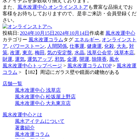
水アイテムを多数取り揃えております。
また、
風水改運中心 オンラインストア
も豊富な品揃えでお
客様をお待ちしておりますので、是非ご来訪・会員登録くだ
さい。
投稿日:
2024年10月15日
2024年10月14日
作成者
風水改運中心
カテゴリー
風水改運コラム
タグ
エネルギー
,
オンラインスト
ア
,
パワーストーン
,
人間関係
,
仕事運
,
健康運
,
化殺
,
大丸
,
対
策
,
改運
,
東京
,
梅田
,
気の安定盤
,
水晶
,
浅草公会堂
,
浅草本店
,
財運
,
運気
,
運気アップ
,
邪気
,
金運
,
開運
,
除障香
,
風水
風水改運中心トップページ
>
風水改運コラムTOP
>
風水改運
コラム
>
【182】周辺にガラス壁や鏡面の建物がある
店舗一覧
風水改運中心 浅草店
風水改運中心 松坂屋上野店
風水改運中心 大丸東京店
風水改運中心とは
風水アイテムについて
著書紹介
風水改運コラム