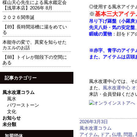
楳山天心先生による風水鑑定会
◎使用する風水アイテ
【浅草本店】2026年 8月
※
基本三大アイテ
２０２６関帝誕
吊り下げ羅盤（小羅庚
【89】長時間浴槽に湯をめてい
先天八卦・気の安定盤
る
睚眦の置物
：顔をドア
本能寺の変で、異変を知らせた
カエルのお話
※赤字、青字の
アイテ
また、アイテムは店頭
【88】トイレが階段下の空間に
ある
記事カテゴリー
風水改運中心では、そ
また、
風水改運中心 
風水改運コラム
来訪・会員登録くださ
風水
パワーストーン
文化
お知らせ
投
2026年3月3日
未分類
稿
カ
風水改運コラム
日:
テ
タ
アイテム
,
ドア
,
仏壇
,
問題
,
加盟団体