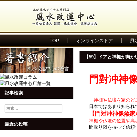
TOP
オンラインストア
風
【59】ドアと神棚が向か
門對冲神
記事検索
神棚や仏壇を家のど
日本ではあまり知られ
検
索:
【門対冲神像煞家
神棚や仏壇の位置や高
最近の投稿
間取り図を持って信頼