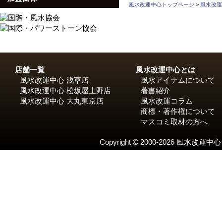
ゴ
グ
風水改運中心トップページ
>
風水改運
リ
ー
店舗一覧
風水改運中心とは
風水改運中心 浅草店
風水アイテムについて
風水改運中心 松坂屋上野店
著書紹介
風水改運中心 大丸東京店
風水改運コラム
商標・著作権について
マスコミ取材の方へ
Copyright © 2000-2026 風水改運