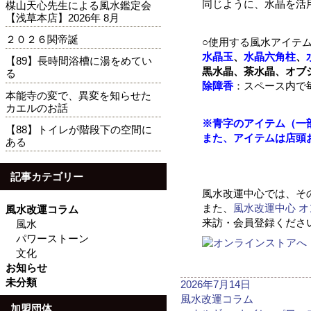
同じように、水晶を活
楳山天心先生による風水鑑定会
【浅草本店】2026年 8月
２０２６関帝誕
○使用する風水アイテ
水晶玉
、
水晶六角柱
、
【89】長時間浴槽に湯をめてい
黒水晶、茶水晶、オブ
る
除障香
：スペース内で
本能寺の変で、異変を知らせた
カエルのお話
※
青字のアイテム（一
【88】トイレが階段下の空間に
また、アイテムは店頭
ある
記事カテゴリー
風水改運中心では、そ
また、
風水改運中心 
風水改運コラム
来訪・会員登録くださ
風水
パワーストーン
文化
お知らせ
未分類
投
2026年7月14日
稿
カ
風水改運コラム
加盟団体