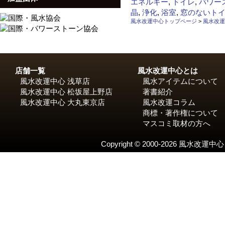
日:
テ
タ
エネルギー
,
トイレ
,
パワー
ゴ
グ
晶
,
浄化
,
浴室
,
窓のないト
リ
風水改運中心トップページ
>
風水改運
ー
店舗一覧
風水改運中心とは
風水改運中心 浅草店
風水アイテムについて
風水改運中心 松坂屋上野店
著書紹介
風水改運中心 大丸東京店
風水改運コラム
商標・著作権について
マスコミ取材の方へ
Copyright © 2000-2026 風水改運