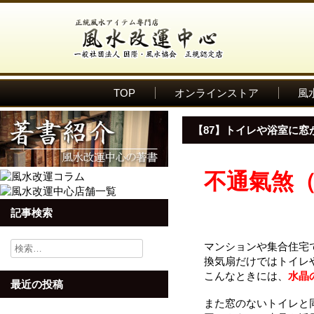
TOP
オンラインストア
風
【87】トイレや浴室に窓
不通氣煞
記事検索
検
マンションや集合住宅
索:
換気扇だけではトイレ
こんなときには、
水晶
最近の投稿
また窓のないトイレと