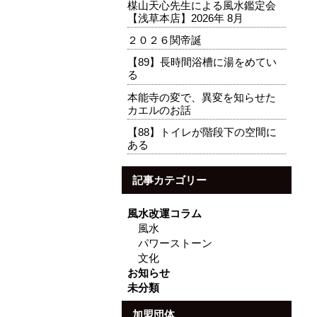
楳山天心先生による風水鑑定会
【浅草本店】2026年 8月
２０２６関帝誕
【89】長時間浴槽に湯をめてい
る
本能寺の変で、異変を知らせた
カエルのお話
【88】トイレが階段下の空間に
ある
記事カテゴリー
風水改運コラム
風水
パワーストーン
文化
お知らせ
未分類
加盟団体