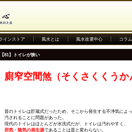
ラインストア
風水とは
風水改運中心
コラ
【81】トイレが狭い
廁窄空間煞（そくさくくうか
昔のトイレは貯蔵式だったため、そこから発生する不浄気によ
汚されることに問題があった。
現代のトイレはほとんどが水洗式だが、トイレは汚れやすく、
邪気・陰気の発生源
であることは昔と変わらない。