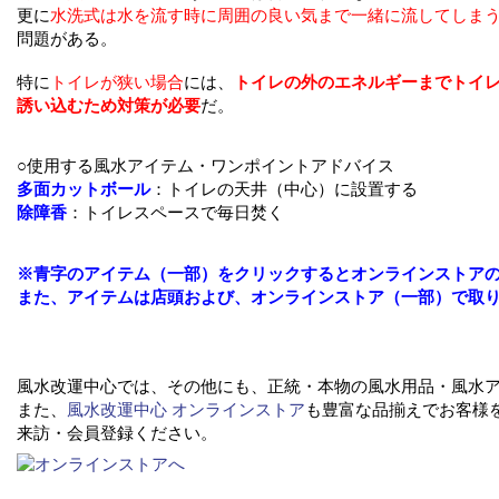
更に
水洗式は水を流す時に周囲の良い気まで一緒に流してしま
問題がある。
特に
トイレが狭い場合
には、
トイレの外のエネルギーまでトイ
誘い込むため対策が必要
だ。
○使用する風水アイテム・ワンポイントアドバイス
多面カットボール
：トイレの天井（中心）に設置する
除障香
：トイレスペースで毎日焚く
※青字のアイテム（一部）をクリックするとオンラインストア
また、アイテムは店頭および、オンラインストア（一部）で取
風水改運中心では、その他にも、正統・本物の風水用品・風水
また、
風水改運中心 オンラインストア
も豊富な品揃えでお客様
来訪・会員登録ください。