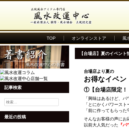
TOP
オンラインストア
風
【台場店】夏のイベント
台場店より夏の
お得なイベン
記事検索
①【台場店限定！
「興味はあるけど、パ
検
「とにかくパワースト
索:
「前に作ってもらった
最近の投稿
そんなお客様の声にお
以前大人気だった
『パ