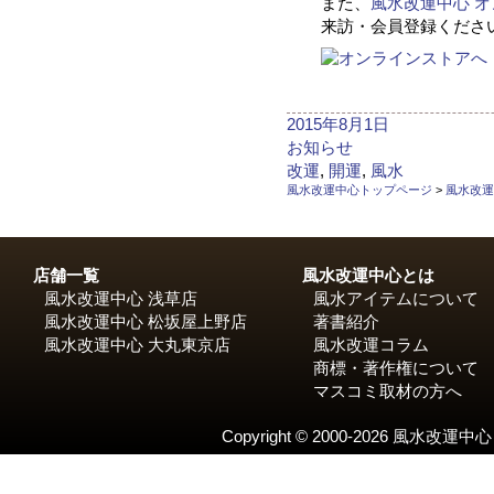
また、
風水改運中心 
来訪・会員登録くださ
投
2015年8月1日
稿
カ
お知らせ
日:
テ
タ
改運
,
開運
,
風水
ゴ
グ
風水改運中心トップページ
>
風水改運
リ
ー
店舗一覧
風水改運中心とは
風水改運中心 浅草店
風水アイテムについて
風水改運中心 松坂屋上野店
著書紹介
風水改運中心 大丸東京店
風水改運コラム
商標・著作権について
マスコミ取材の方へ
Copyright © 2000-2026 風水改運