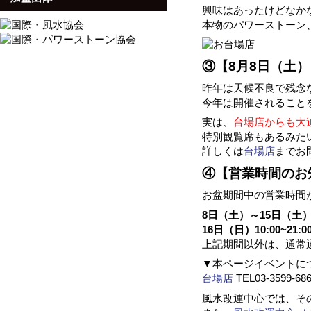
興味はあったけどなか
本物のパワーストーン
③【8月8日（土）
昨年は天候不良で残念
今年は開催されること
実は、
台場店からも大
特別観覧席もあるみた
詳しくは
台場店
までお
④【営業時間のお
お盆期間中の営業時間
8日（土）～15日（土）10
16日（日）10:00~21:0
上記期間以外は、通常通り
▼本ページイベントに
台場店
TEL03-3599-68
風水改運中心では、そ