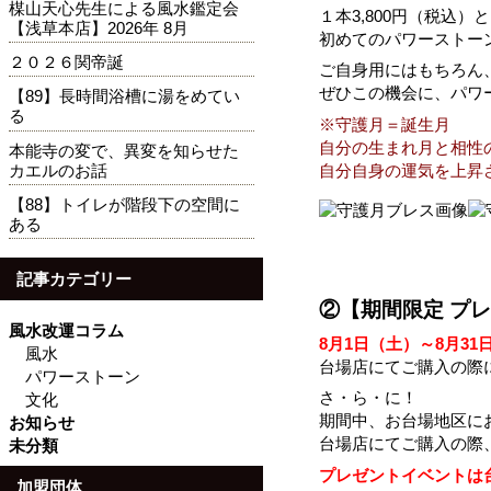
楳山天心先生による風水鑑定会
１本3,800円（税込
【浅草本店】2026年 8月
初めてのパワーストー
２０２６関帝誕
ご自身用にはもちろん
ぜひこの機会に、パワ
【89】長時間浴槽に湯をめてい
る
※守護月＝誕生月
自分の生まれ月と相性
本能寺の変で、異変を知らせた
カエルのお話
自分自身の運気を上昇
【88】トイレが階段下の空間に
ある
記事カテゴリー
②【期間限定 プ
風水改運コラム
8月1日（土）～8月31
風水
台場店にてご購入の際
パワーストーン
さ・ら・に！
文化
期間中、お台場地区に
お知らせ
台場店にてご購入の際
未分類
プレゼントイベントは
加盟団体